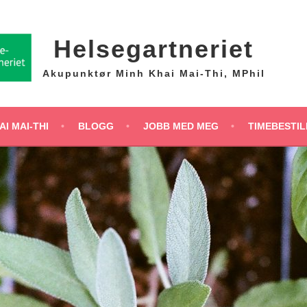
Helsegartneriet
Akupunktør Minh Khai Mai-Thi, MPhil
I MAI-THI
BLOGG
JOBB MED MEG
TIMEBESTIL