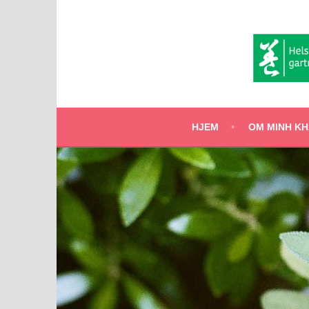
Hopp
til
innhold
HJEM
OM MINH KHA