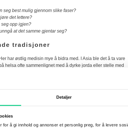
seg best mulig gjennom slike faser?
øre det lettere?
seg opp igjen?
 unngå at det samme gjentar seg?
de tradisjoner
Her har østlig medisin mye å bidra med. I Asia ble det å ta vare
på helsa ofte sammenlignet med å dyrke jorda eller stelle med
planter. Denne tankegangen reflekteres i begreper
som
yangsheng
养生 – direkte oversatt «livsdyrking» – en
fellesbetegnelse for ulike helsefremmende tradisjoner. Disse
metodene ble utviklet for å kultivere både kroppen og sinnet, og
Detaljer
på den måten optimalisere helsa og forebygge sykdom.
I dag rommer begrepet ulike treningsformer som
Taiji
og
Qigong
ookies
sasje, ernæringslære, samt en bredere forståelse av hvordan
 for å gi innhold og annonser et personlig preg, for å levere sos
gjennom ulike faser av livet. Enkelt sagt dreier det seg om å