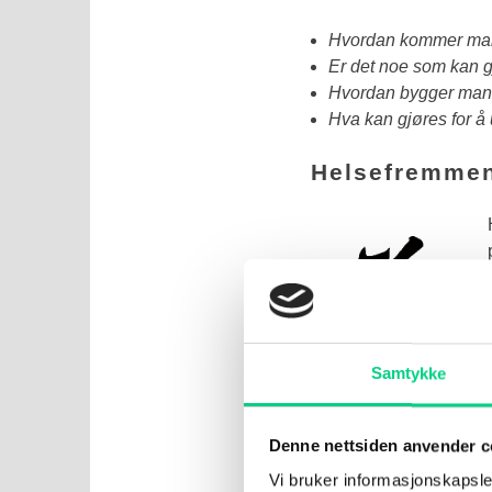
Hvordan kommer man 
Er det noe som kan gj
Hvordan bygger man 
Hva kan gjøres for å
Helsefremmen
Samtykke
Yang: å
dyrke
,
nære
eller
kultivere
Denne nettsiden anvender c
programmer for selvmas
Vi bruker informasjonskapsler
man kan passe på helsa 