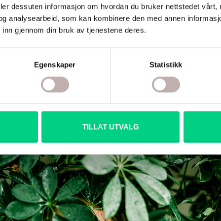
deler dessuten informasjon om hvordan du bruker nettstedet vårt,
ile, kosthold og følelser
slik at man får mest mulig ut av sine
og analysearbeid, som kan kombinere den med annen informasjon d
seg ut.
 inn gjennom din bruk av tjenestene deres.
 helsegartner
Egenskaper
Statistikk
otisk og komplisert ut? Egentlig ikke. Hovedpoenget er å forstå
or hva som gir god helse. Om å kunne se hvor vi er og hva vi
yktig gartner må kunne gjenkjenne om det er behov for mer
vann
,
?
Eller kanskje bare
tid
,
ro
og
tålmodighet.
Gjennom delt
an vi bli bedre til å passe på oss selv. Og hverandre. Velkomme
TILLAT UTVALG