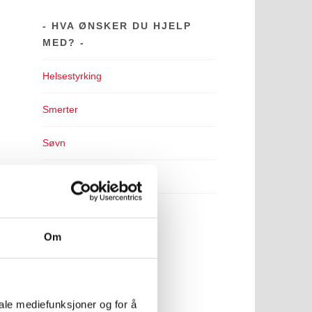
HVA ØNSKER DU HJELP
MED?
Helsestyrking
Smerter
Søvn
Stress
Utbrenthet
Om
,
iale mediefunksjoner og for å