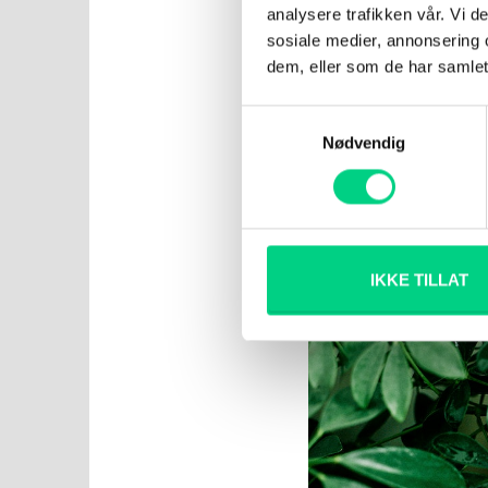
analysere trafikken vår. Vi 
balansere aktivitet, hv
sosiale medier, annonsering 
ressurser – uten å slite 
dem, eller som de har samlet
Vær din egen
Samtykkevalg
Nødvendig
Dette høres kanskje eks
visse grunnprinsipper f
trenger. Slik som en d
næring
,
lys
eller
varme
kunnskap og erfaring k
IKKE TILLAT
til Helsegartneriet!