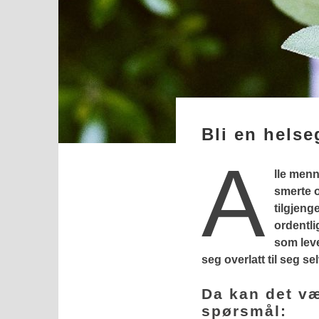
Bli en helse
A
lle menn
smerte 
tilgjenge
ordentli
som lev
seg overlatt til seg sel
Da kan det væ
spørsmål: