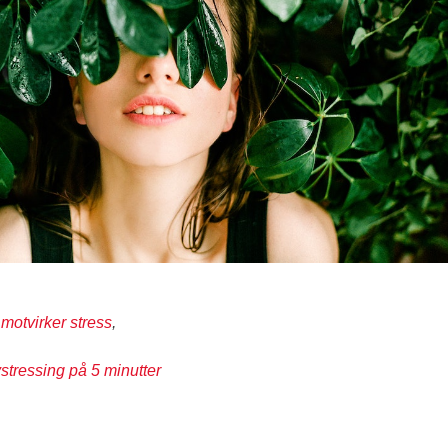
otvirker stress
,
stressing på 5 minutter