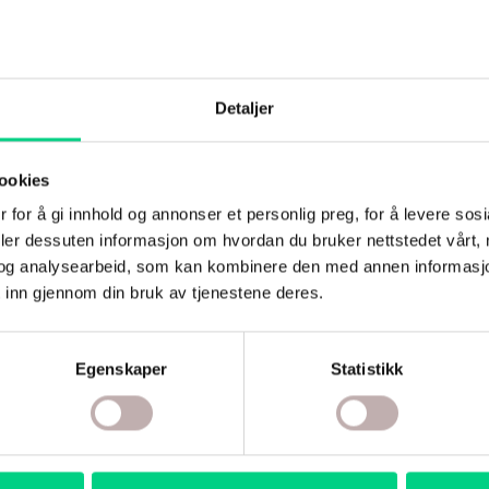
Detaljer
ookies
velse – avstressing på 5
 for å gi innhold og annonser et personlig preg, for å levere sos
deler dessuten informasjon om hvordan du bruker nettstedet vårt,
og analysearbeid, som kan kombinere den med annen informasjon d
 inn gjennom din bruk av tjenestene deres.
øvelse som denne, vil du på noen minutter oppleve hvordan
roligere og mer samlet. Når pusten går saktere vil også
Anspenthet gir slipp og du kjenner hvordan sirkulasjonen sprer
Egenskaper
Statistikk
. «Å puste lettet ut»,
… Les mer