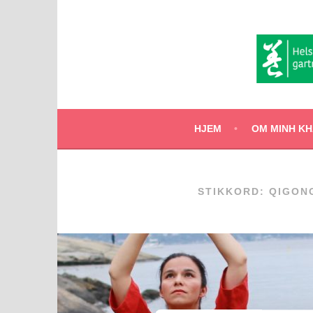
Hopp
til
innhold
HJEM
OM MINH KHA
STIKKORD:
QIGON