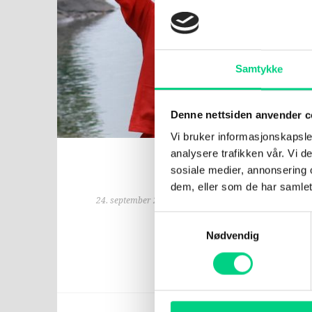
Samtykke
Denne nettsiden anvender c
Enkel pusteø
Vi bruker informasjonskapsler
analysere trafikken vår. Vi 
minutter
sosiale medier, annonsering 
dem, eller som de har samlet
Gjør du en enkel puste
24. september 2019
kroppen og sinnet blir 
Samtykkevalg
hjerterytmen roes ned. 
Nødvendig
varme ut i armer og bein