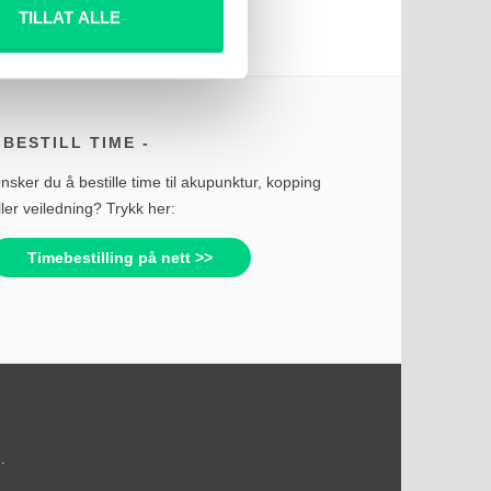
TILLAT ALLE
BESTILL TIME
nsker du å bestille time til akupunktur, kopping
ller veiledning? Trykk her:
Timebestilling på nett >>
.