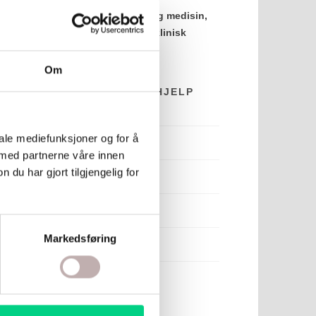
Helseråd basert på østlig medisin,
moderne kunnskap og klinisk
erfaring.
Om
HVA ØNSKER DU HJELP
MED?
iale mediefunksjoner og for å
Helsestyrking
 med partnerne våre innen
u har gjort tilgjengelig for
Smerter
Søvn
Markedsføring
Stress
Utbrenthet