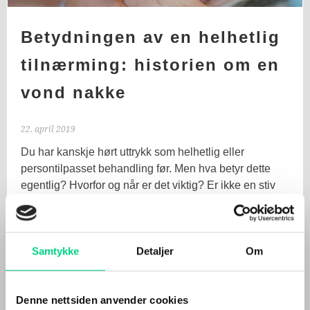
Betydningen av en helhetlig
tilnærming: historien om en
vond nakke
22. april 2019
Du har kanskje hørt uttrykk som helhetlig eller
persontilpasset behandling før. Men hva betyr dette
egentlig? Hvorfor og når er det viktig? Er ikke en stiv
nakke bare en stiv nakke? Jo, ofte er det heldigvis slik:
en enkel årsak med enkle løsninger. Andre ganger er
det mer sammensatt: flere
… Les mer
Samtykke
Detaljer
Om
Denne nettsiden anvender cookies