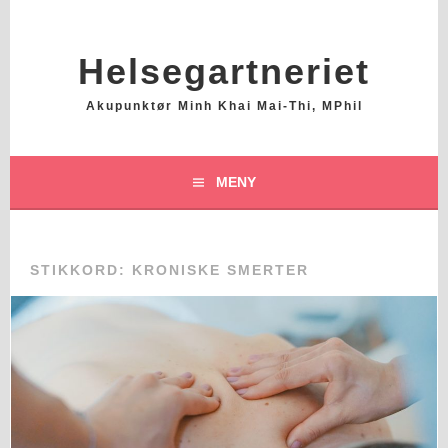
Hopp
til
innhold
Helsegartneriet
Akupunktør Minh Khai Mai-Thi, MPhil
MENY
STIKKORD:
KRONISKE SMERTER