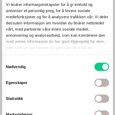
Vi bruker informasjonskapsler for å gi innhold og
annonser et personlig preg, for å levere sosiale
mediefunksjoner og for å analysere trafikken vår. Vi deler
dessuten informasjon om hvordan du bruker nettstedet
vårt, med partnerne våre innen sosiale medier,
annonsering og analysearbeid, som kan kombinere den
med annen informasjon du har gjort tilgjengelig for dem,
eller som de har samlet inn gjennom din bruk av
tjenestene deres.
Samtykkevalg
Helseråd basert på østlig medisin, moderne kunnskap
Nødvendig
og klinisk erfaring.
Egenskaper
HVA ØNSKER DU HJELP MED?
Statistikk
Helsestyrking
Smerter
Markedsføring