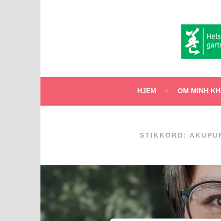
Hopp
til
innhold
HJEM
OM MINH KHA
STIKKORD:
AKUPU