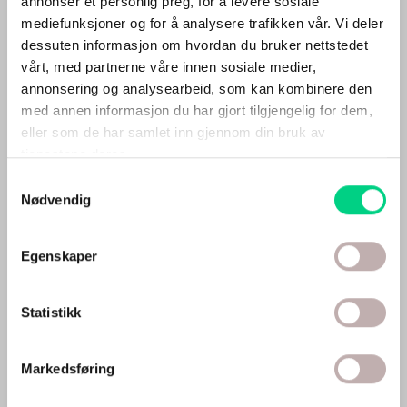
annonser et personlig preg, for å levere sosiale
mediefunksjoner og for å analysere trafikken vår. Vi deler
dessuten informasjon om hvordan du bruker nettstedet
vårt, med partnerne våre innen sosiale medier,
annonsering og analysearbeid, som kan kombinere den
med annen informasjon du har gjort tilgjengelig for dem,
eller som de har samlet inn gjennom din bruk av
tjenestene deres.
Helseråd basert på østlig medisin, moderne kunnskap
Samtykkevalg
og klinisk erfaring.
Nødvendig
HVA ØNSKER DU HJELP MED?
Egenskaper
Helsestyrking
Statistikk
Smerter
Søvn
Markedsføring