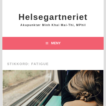
Hopp
til
innhold
Helsegartneriet
Akupunktør Minh Khai Mai-Thi, MPhil
MENY
STIKKORD:
FATIGUE